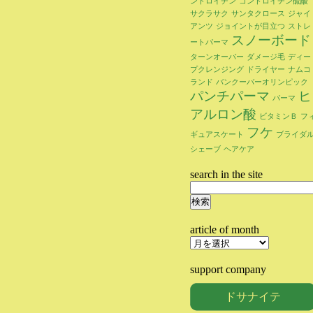
ンドロイチン
コンドロイチン硫酸
サクラサク
サンタクロース
ジャイ
アンツ
ジョイントが目立つ
ストレ
スノーボード
ートパーマ
ターンオーバー
ダメージ毛
ディー
プクレンジング
ドライヤー
ナムコ
ランド
バンクーバーオリンピック
パンチパーマ
ヒ
パーマ
アルロン酸
ビタミンＢ
フ
フケ
ギュアスケート
ブライダ
シェーブ
ヘアケア
search in the site
検
索:
article of month
article
of
month
support company
ドサナイテ