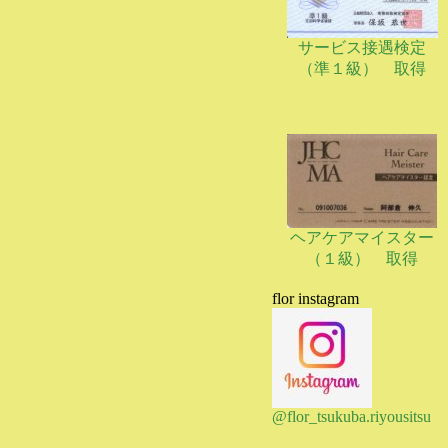
サービス接遇検定
（準１級） 取得
ヘアケアマイスター
（１級） 取得
flor instagram
@flor_tsukuba.riyousitsu