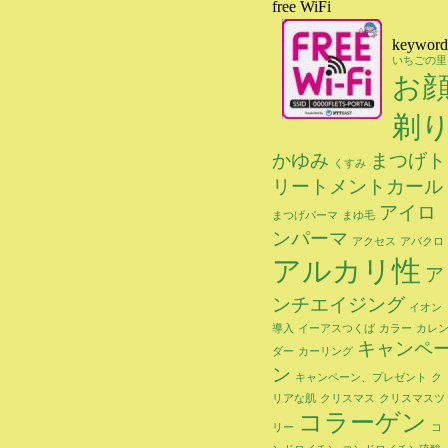
free WiFi
keyword
いちごの里
お
剃
かゆみ
まつげト
くすみ
リートメントカール
アイロ
まつげパーマ
まゆ毛
ンパーマ
アクセス
アバクロ
アルカリ性
ア
ンチエイジング
イオン
導入
イーアスつくば
カラー
カレ
キャンペ
ダー
カーリング
ン
キャンペーン、プレゼント
ク
リアな肌
クリスマス
クリスマスツ
コラーゲン
リー
コ