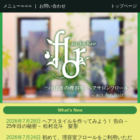
メニュー➾➾➾
|
お問い合わせ
トップページ
What's New
2026年7月28日
ヘアスタイルを作ってみよう！ 告白－
25年目の秘密－ 松村北斗 髪形
2026年7月24日
初めて、理容室フロールをご利用いただ