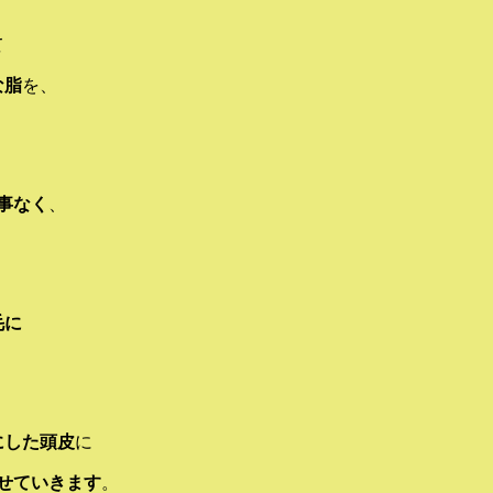
て
な脂
を、
事なく
、
毛に
にした頭皮
に
せていきます
。