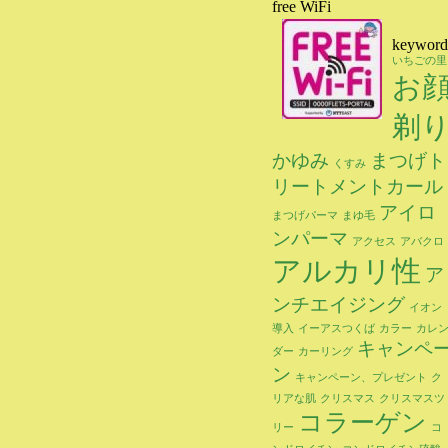
free WiFi
keyword
いちごの里
お
剃
かゆみ
まつげト
くすみ
リートメントカール
アイロ
まつげパーマ
まゆ毛
ンパーマ
アクセス
アバクロ
アルカリ性
ア
ンチエイジング
イオン
導入
イーアスつくば
カラー
カレ
キャンペ
ダー
カーリング
ン
キャンペーン、プレゼント
ク
リアな肌
クリスマス
クリスマスツ
コラーゲン
リー
コ