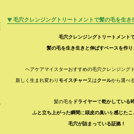
毛穴クレンジングトリートメントで髪の毛を生き
顔
り
毛穴クレンジングトリートメント
髪の毛を生き生きと伸ばすベースを作り
ヘアケアマイスターおすすめの毛穴クレンジング
新しく生まれ変わり
モイスチャー
又は
クール
から選べ
ン
髪の毛を
ドライヤー
で
乾かしている
ー
ふと立ち上がった瞬間
に
頭皮の臭い
を
感じたこ
毛穴が詰まっている証拠！