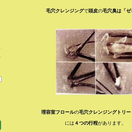
毛穴クレンジング
で
頭皮
の
毛穴臭は「ゼ
ィ
ル
理容室フロール
の
毛穴クレンジングトリー
には
４つの行程
があります。