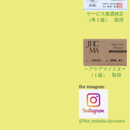
サービス接遇検定
（準１級） 取得
ヘアケアマイスター
（１級） 取得
flor instagram
@flor_tsukuba.riyousitsu