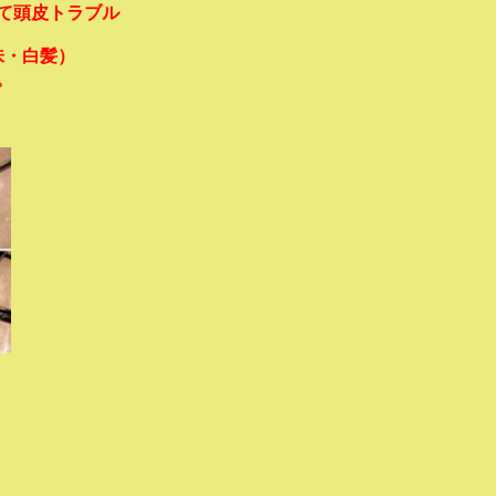
て頭皮トラブル
赤味・白髪）
。
！