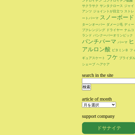
ンドロイチン
コンドロイチン硫酸
サクラサク
サンタクロース
ジャイ
アンツ
ジョイントが目立つ
ストレ
スノーボード
ートパーマ
ターンオーバー
ダメージ毛
ディー
プクレンジング
ドライヤー
ナムコ
ランド
バンクーバーオリンピック
パンチパーマ
ヒ
パーマ
アルロン酸
ビタミンＢ
フ
フケ
ギュアスケート
ブライダ
シェーブ
ヘアケア
search in the site
検
索:
article of month
article
of
month
support company
ドサナイテ