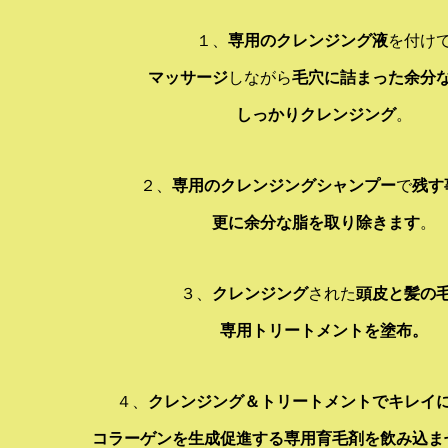
１、
専用のクレンジング液
を付け
マッサージ
しながら
毛穴に詰まった余分
しっかりクレンジング
。
２、
専用のクレンジングシャンプー
で
残す
更に余分な脂を取り除きます
。
３、
クレンジング
された
頭皮と髪の
専用トリートメントを塗布。
４、
クレンジング＆トリートメントでキレイ
コラーゲンを生成促進する専用育毛剤を飲み込ま