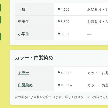
一般
￥4,500
お顔剃り・
中高生
￥3,800
お顔剃り・
小学生
￥3,000
—
カラー・白髪染め
カラー
￥8,000～
カット・お
白髪染め
￥8,000～
カット・お
髪の長さにより料金が変わります。詳しくはスタッフへお尋ねく