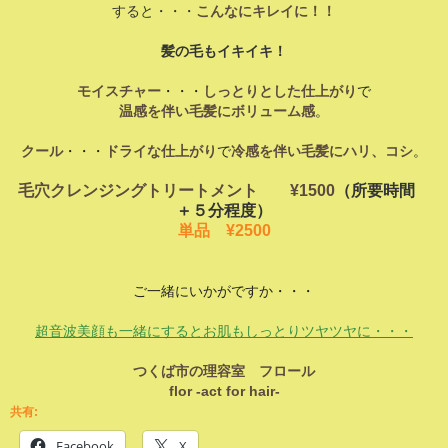
すると・・・
こんなにキレイに！！
髪の毛もイキイキ！
モイスチャー
・・・
しっとりとした仕上がり
で
温感を伴い毛髪にボリューム感
。
クール
・・・
ドライな仕上がり
で
冷感を伴い毛髪にハリ、コシ
。
毛穴クレンジングトリートメント ¥1500
（所要時間
＋５分程度）
単品 ¥2500
ご一緒にいかがですか・・・
超音波美顔も一緒にするとお肌もしっとりツヤツヤに・・・
つくば市の理容室 フロール
flor -act for hair-
共有:
Facebook
X