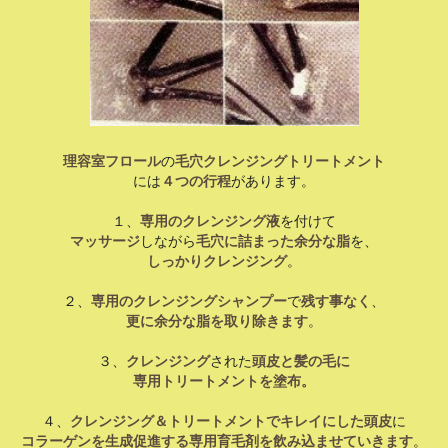
理容室フロール
の
毛穴クレンジングトリートメント
には
４つの行程
があります。
１、
専用のクレンジング液
を付けて
マッサージ
しながら
毛穴に詰まった余分な脂
を、
しっかりクレンジング
。
２、
専用のクレンジングシャンプー
で
残す事なく
、
更に余分な脂を取り除きます
。
３、
クレンジング
された
頭皮と髪の毛に
専用トリートメントを塗布。
４、
クレンジング＆トリートメントでキレイにした頭皮
に
コラーゲンを生成促進する専用育毛剤を飲み込ませていきます
。