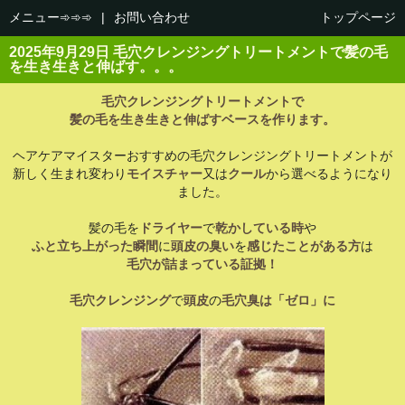
メニュー➾➾➾
|
お問い合わせ
トップページ
2025年9月29日 毛穴クレンジングトリートメントで髪の毛
を生き生きと伸ばす。。。
毛穴クレンジングトリートメントで
髪の毛を生き生きと伸ばすベースを作ります。
ヘアケアマイスターおすすめの毛穴クレンジングトリートメントが
新しく生まれ変わり
モイスチャー
又は
クール
から選べるようになり
ました。
髪の毛を
ドライヤー
で
乾かしている時
や
ふと立ち上がった瞬間
に
頭皮の臭い
を
感じたことがある方
は
毛穴が詰まっている証拠！
毛穴クレンジング
で
頭皮
の
毛穴臭は「ゼロ」に