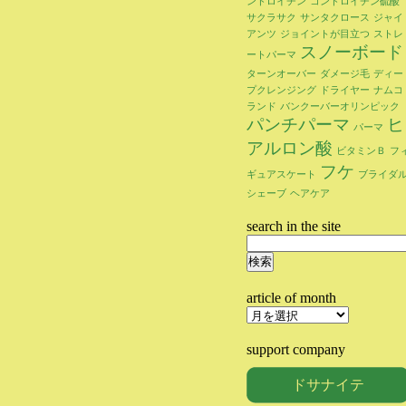
ンドロイチン
コンドロイチン硫酸
サクラサク
サンタクロース
ジャイ
アンツ
ジョイントが目立つ
ストレ
スノーボード
ートパーマ
ターンオーバー
ダメージ毛
ディー
プクレンジング
ドライヤー
ナムコ
ランド
バンクーバーオリンピック
パンチパーマ
ヒ
パーマ
アルロン酸
ビタミンＢ
フ
フケ
ギュアスケート
ブライダ
シェーブ
ヘアケア
search in the site
検
索:
article of month
article
of
month
support company
ドサナイテ