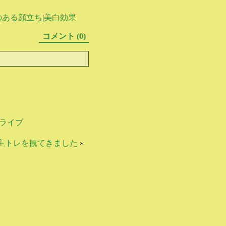
のある顔立ち
|
美白効果
コメント (0)
ライブ
主トレを観てきました
»