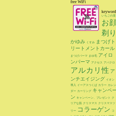
free WiFi
keyword
いちごの里
お
剃
かゆみ
まつげト
くすみ
リートメントカール
アイロ
まつげパーマ
まゆ毛
ンパーマ
アクセス
アバクロ
アルカリ性
ア
ンチエイジング
イオン
導入
イーアスつくば
カラー
カレ
キャンペ
ダー
カーリング
ン
キャンペーン、プレゼント
ク
リアな肌
クリスマス
クリスマスツ
コラーゲン
リー
コ