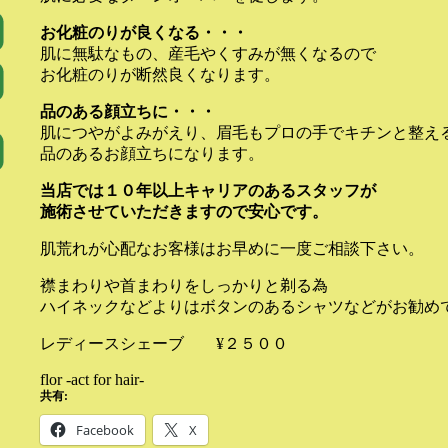
お化粧のりが良くなる・・・
肌に無駄なもの、産毛やくすみが無くなるので
お化粧のりが断然良くなります。
品のある顔立ちに・・・
肌につやがよみがえり、眉毛もプロの手でキチンと整え
品のあるお顔立ちになります。
当店では１０年以上キャリアのあるスタッフが
施術させていただきますので安心です。
肌荒れが心配なお客様はお早めに一度ご相談下さい。
襟まわりや首まわりをしっかりと剃る為
ハイネックなどよりはボタンのあるシャツなどがお勧め
レディースシェーブ ¥２５００
flor -act for hair-
共有:
Facebook
X