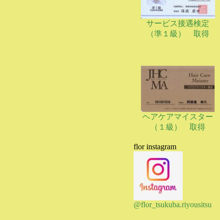
サービス接遇検定
（準１級） 取得
ヘアケアマイスター
（１級） 取得
flor instagram
@flor_tsukuba.riyousitsu