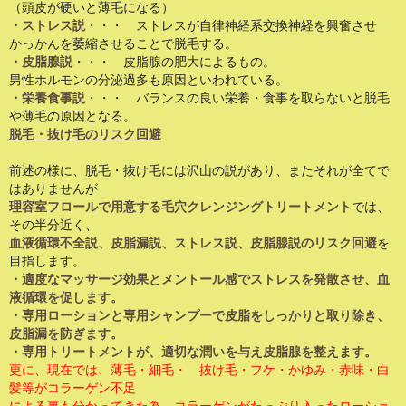
（頭皮が硬いと薄毛になる）
・ストレス説
・・・ ストレスが自律神経系交換神経を興奮させ
かっかんを萎縮させることで脱毛する。
・皮脂腺説
・・・ 皮脂腺の肥大によるもの。
男性ホルモンの分泌過多も原因といわれている。
・栄養食事説
・・・ バランスの良い栄養・食事を取らないと脱毛
や薄毛の原因となる。
脱毛・抜け毛のリスク回避
前述の様に、脱毛・抜け毛には沢山の説があり、またそれが全てで
はありませんが
理容室フロールで用意する毛穴クレンジングトリートメント
では、
その半分近く、
血液循環不全説、皮脂漏説、ストレス説、皮脂腺説のリスク回避
を
目指します。
・適度なマッサージ効果とメントール感でストレスを発散させ、血
液循環を促します。
・専用ローションと専用シャンプーで皮脂をしっかりと取り除き、
皮脂漏を防ぎます。
・専用トリートメントが、適切な潤いを与え皮脂腺を整えます。
更に、現在では、薄毛・細毛・ 抜け毛・フケ・かゆみ・赤味・白
髪等がコラーゲン不足