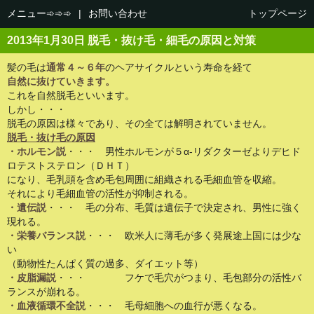
メニュー➾➾➾
|
お問い合わせ
トップページ
2013年1月30日 脱毛・抜け毛・細毛の原因と対策
髪の毛は
通常４～６年
のヘアサイクルという寿命を経て
自然に抜けていきます。
これを自然脱毛といいます。
しかし・・・
脱毛の原因は様々であり、その全ては解明されていません。
脱毛・抜け毛の原因
・ホルモン説
・・・ 男性ホルモンが５α-リダクターゼよりデヒド
ロテストステロン（ＤＨＴ）
になり、毛乳頭を含め毛包周囲に組織される毛細血管を収縮。
それにより毛細血管の活性が抑制される。
・遺伝説
・・・ 毛の分布、毛質は遺伝子で決定され、男性に強く
現れる。
・栄養バランス説
・・・ 欧米人に薄毛が多く発展途上国には少な
い
（動物性たんぱく質の過多、ダイエット等）
・皮脂漏説
・・・ フケで毛穴がつまり、毛包部分の活性バ
ランスが崩れる。
・血液循環不全説
・・・ 毛母細胞への血行が悪くなる。