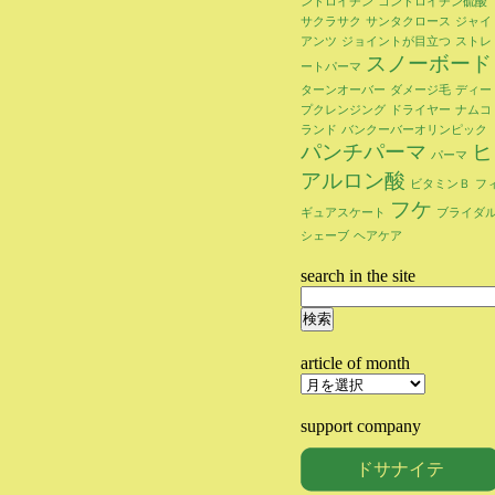
ンドロイチン
コンドロイチン硫酸
サクラサク
サンタクロース
ジャイ
アンツ
ジョイントが目立つ
ストレ
スノーボード
ートパーマ
ターンオーバー
ダメージ毛
ディー
プクレンジング
ドライヤー
ナムコ
ランド
バンクーバーオリンピック
パンチパーマ
ヒ
パーマ
アルロン酸
ビタミンＢ
フ
フケ
ギュアスケート
ブライダ
シェーブ
ヘアケア
search in the site
検
索:
article of month
article
of
month
support company
ドサナイテ