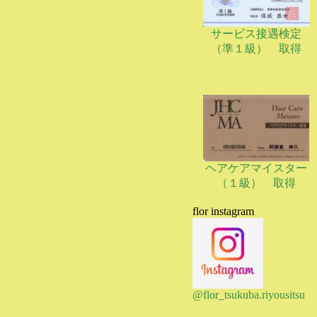
サービス接遇検定
（準１級） 取得
ヘアケアマイスター
（１級） 取得
flor instagram
@flor_tsukuba.riyousitsu