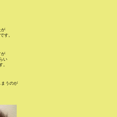
たが
です。
すが
らい
す。
しまうのが