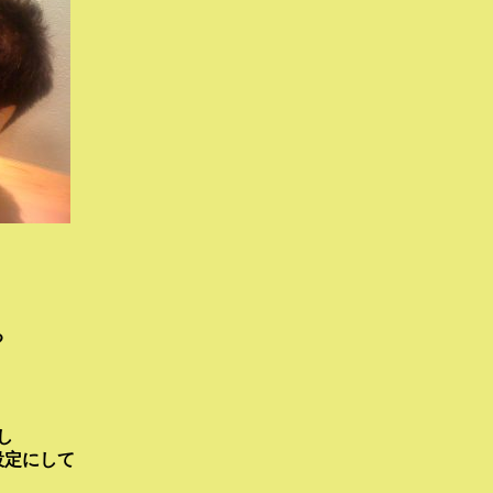
る
し
設定にして