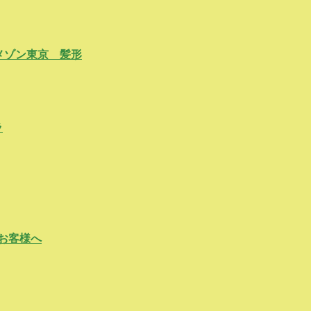
メゾン東京 髪形
ラ
お客様へ