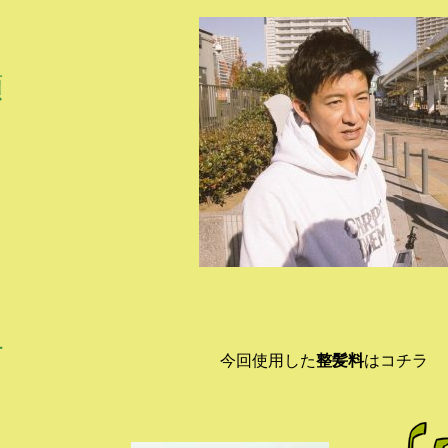
顔
り
ン
ー
今回使用した
整髪料
はコチラ