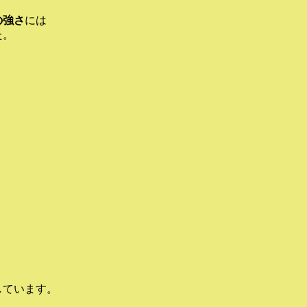
の強さ
には
た。
しています。