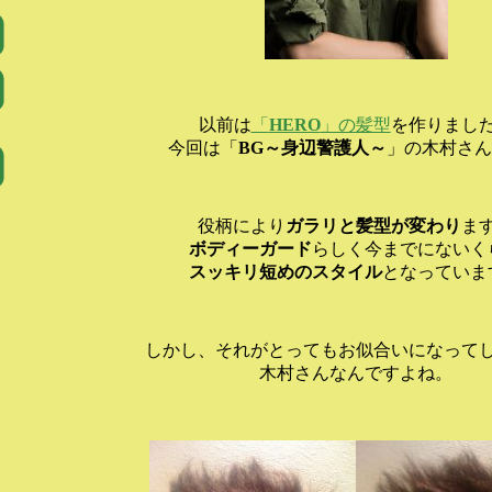
以前は
「
HERO
」の髪型
を作りまし
今回は「
BG～身辺警護人～
」の木村さん
役柄により
ガラリと髪型が変わり
ま
ボディーガード
らしく今までにないく
スッキリ短めのスタイル
となっていま
しかし、それがとってもお似合いになって
木村さんなんですよね。