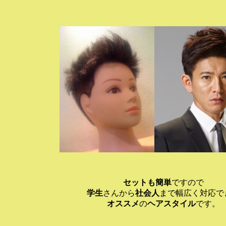
セットも簡単
ですので
学生
さんから
社会人
まで幅広く対応で
オススメ
の
ヘアスタイル
です。