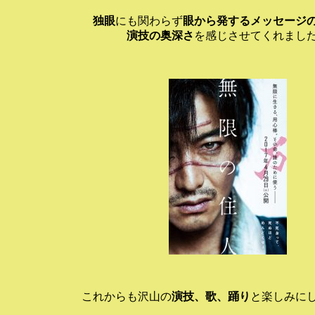
独眼
にも関わらず
眼から発するメッセージ
演技の奥深さ
を感じさせてくれまし
これからも沢山の
演技、歌、踊り
と楽しみに