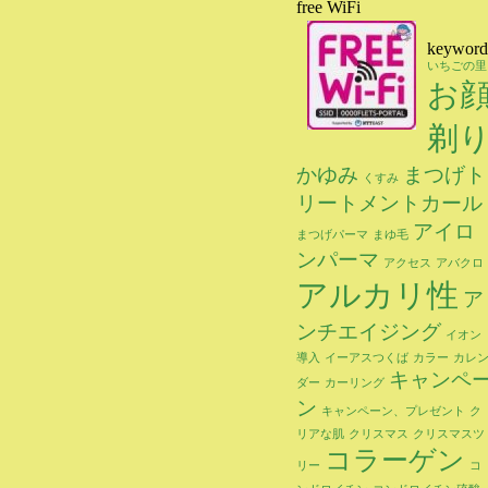
free WiFi
keyword
いちごの里
お
剃
かゆみ
まつげト
くすみ
リートメントカール
アイロ
まつげパーマ
まゆ毛
ンパーマ
アクセス
アバクロ
アルカリ性
ア
ンチエイジング
イオン
導入
イーアスつくば
カラー
カレ
キャンペ
ダー
カーリング
ン
キャンペーン、プレゼント
ク
リアな肌
クリスマス
クリスマスツ
コラーゲン
リー
コ