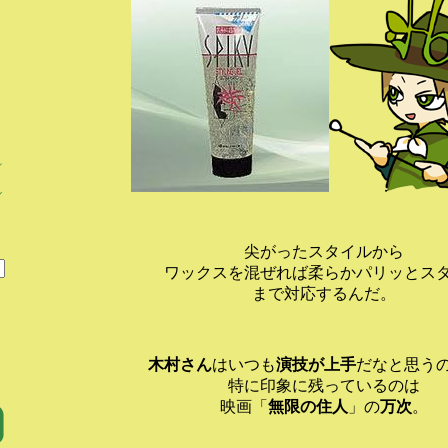
ィ
ル
尖がったスタイルから
ワックスを混ぜれば柔らかパリッとス
まで対応するんだ。
木村さん
はいつも
演技が上手
だなと思う
特に印象に残っているのは
映画「
無限の住人
」の
万次
。