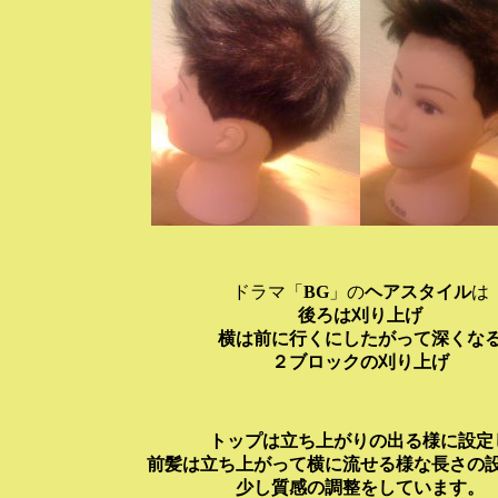
ドラマ「
BG
」の
ヘアスタイル
は
後ろは刈り上げ
横は前に行くにしたがって深くな
２ブロックの刈り上げ
トップは立ち上がりの出る様に設定
前髪は立ち上がって横に流せる様な長さの
少し質感の調整をしています。