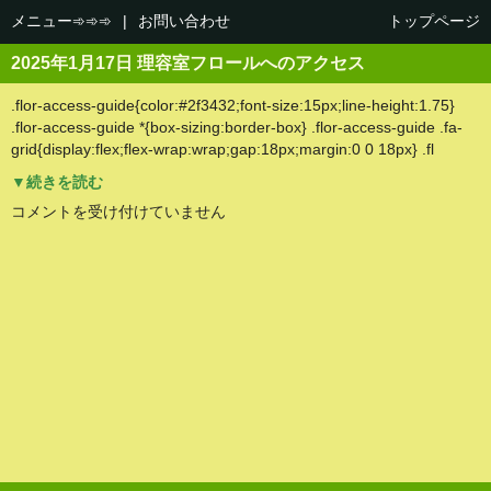
メニュー➾➾➾
|
お問い合わせ
トップページ
2025年1月17日 理容室フロールへのアクセス
.flor-access-guide{color:#2f3432;font-size:15px;line-height:1.75}
.flor-access-guide *{box-sizing:border-box} .flor-access-guide .fa-
grid{display:flex;flex-wrap:wrap;gap:18px;margin:0 0 18px} .fl
▼続きを読む
理
コメントを受け付けていません
容
室
フ
ロ
ー
ル
へ
の
ア
ク
セ
ス
は