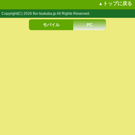
▲トップに戻る
Copyright(C) 2026 flor-tsukuba.jp All Rights Reserved.
モバイル
PC