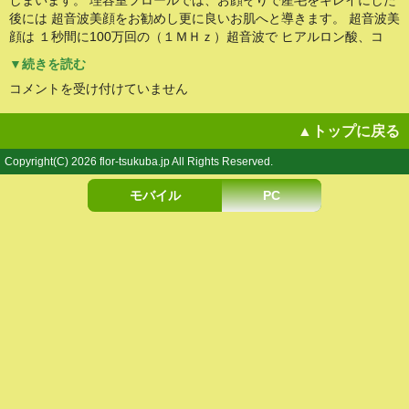
しまいます。 理容室フロールでは、お顔そりで産毛をキレイにした
ト
後には 超音波美顔をお勧めし更に良いお肌へと導きます。 超音波美
で
ア
顔は １秒間に100万回の（１ＭＨｚ）超音波で ヒアルロン酸、コ
ン
チ
▼続きを読む
エ
イ
お
コメントを受け付けていません
ジ
顔
ン
剃
グ
り
▲トップに戻る
な
（レ
お
デ
肌
Copyright(C) 2026 flor-tsukuba.jp All Rights Reserved.
ィ
に
ー
は
ス
モバイル
PC
シ
ェ
ー
ブ）
と
超
音
波
美
顔
で
タ
ー
ン
オ
ー
バ