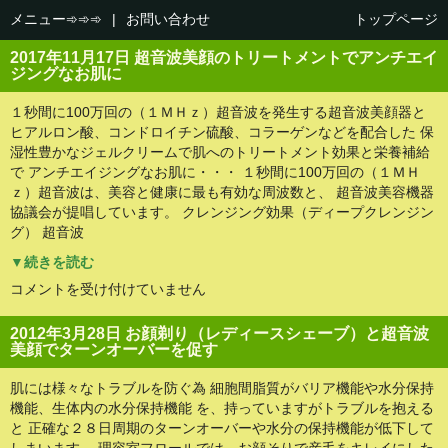
メニュー➾➾➾
|
お問い合わせ
トップページ
2017年11月17日 超音波美顔のトリートメントでアンチエイ
ジングなお肌に
１秒間に100万回の（１ＭＨｚ）超音波を発生する超音波美顔器と
ヒアルロン酸、コンドロイチン硫酸、コラーゲンなどを配合した 保
湿性豊かなジェルクリームで肌へのトリートメント効果と栄養補給
で アンチエイジングなお肌に・・・ １秒間に100万回の（１ＭＨ
ｚ）超音波は、美容と健康に最も有効な周波数と、 超音波美容機器
協議会が提唱しています。 クレンジング効果（ディープクレンジン
グ） 超音波
▼続きを読む
超
コメントを受け付けていません
音
波
美
2012年3月28日 お顔剃り（レディースシェーブ）と超音波
顔
美顔でターンオーバーを促す
の
ト
リ
肌には様々なトラブルを防ぐ為 細胞間脂質がバリア機能や水分保持
ー
機能、生体内の水分保持機能 を、持っていますがトラブルを抱える
ト
メ
と 正確な２８日周期のターンオーバーや水分の保持機能が低下して
ン