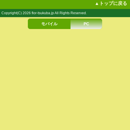
ま
▲トップに戻る
ゆ
毛
Copyright(C) 2026 flor-tsukuba.jp All Rights Reserved.
で
見
る！
モバイル
PC
金
メ
ダ
ル
は・・・
は