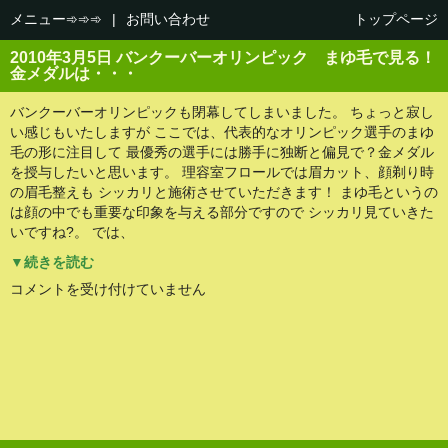
メニュー➾➾➾
|
お問い合わせ
トップページ
2010年3月5日 バンクーバーオリンピック まゆ毛で見る！
金メダルは・・・
バンクーバーオリンピックも閉幕してしまいました。 ちょっと寂し
い感じもいたしますが ここでは、代表的なオリンピック選手のまゆ
毛の形に注目して 最優秀の選手には勝手に独断と偏見で？金メダル
を授与したいと思います。 理容室フロールでは眉カット、顔剃り時
の眉毛整えも シッカリと施術させていただきます！ まゆ毛というの
は顔の中でも重要な印象を与える部分ですので シッカリ見ていきた
いですね?。 では、
▼続きを読む
バ
コメントを受け付けていません
ン
ク
ー
バ
ー
オ
リ
ン
ピ
ッ
ク